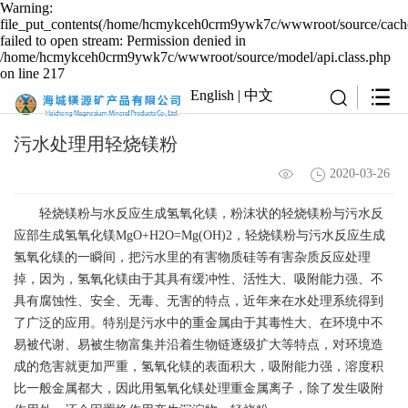
Warning:
file_put_contents(/home/hcmykceh0crm9ywk7c/wwwroot/source/cache
failed to open stream: Permission denied in
/home/hcmykceh0crm9ywk7c/wwwroot/source/model/api.class.php
on line 217
English
|
中文
污水处理用轻烧镁粉
2020-03-26
轻烧镁粉与水反应生成氢氧化镁，粉沫状的轻烧镁粉与污水反
应部生成氢氧化镁MgO+H2O=Mg(OH)2，轻烧镁粉与污水反应生成
氢氧化镁的一瞬间，把污水里的有害物质硅等有害杂质反应处理
掉，因为，氢氧化镁由于其具有缓冲性、活性大、吸附能力强、不
具有腐蚀性、安全、无毒、无害的特点，近年来在水处理系统得到
了广泛的应用。特别是污水中的重金属由于其毒性大、在环境中不
易被代谢、易被生物富集并沿着生物链逐级扩大等特点，对环境造
成的危害就更加严重，氢氧化镁的表面积大，吸附能力强，溶度积
比一般金属都大，因此用氢氧化镁处理重金属离子，除了发生吸附