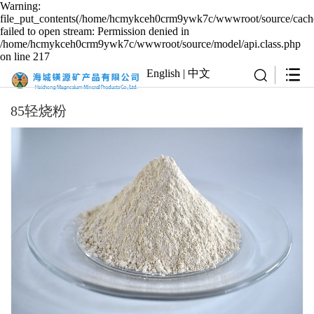
Warning:
file_put_contents(/home/hcmykceh0crm9ywk7c/wwwroot/source/cache
failed to open stream: Permission denied in
/home/hcmykceh0crm9ywk7c/wwwroot/source/model/api.class.php
on line 217
English
|
中文
85轻烧粉