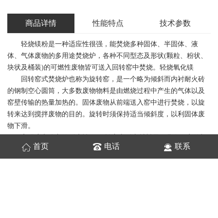
商品详情
性能特点
技术参数
轻烧镁粉是一种适应性很强，能焚烧多种固体、半固体、液
体、气体废物的多用途焚烧炉，各种不同型态及形状(颗粒、粉状、
块状及桶装)的可燃性废物皆可送入回转窑中焚烧。轻烧氧化镁
回转窑式焚烧炉也称为旋转窑，是一个略为倾斜而内衬耐火砖
的钢制空心圆筒，大多数废物物料是由燃烧过程中产生的气体以及
窑壁传输的热量加热的。固体废物从前端送入窑中进行焚烧，以旋
转来达到搅拌废物的目的。旋转时须保持适当倾斜度，以利固体废
物下滑。
高强度和优良的耐磨性。 回转窑内耐火材料需要具有一定的机
首页
电话
联系
械强度，以承受高温时的膨胀应力及回转窑壳体变形形成的应力。